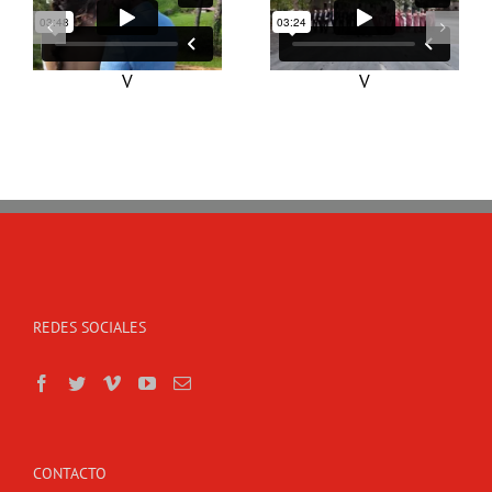
HELENA & AIDEN
LEYRE Y MIKEL
V
V
REDES SOCIALES
CONTACTO