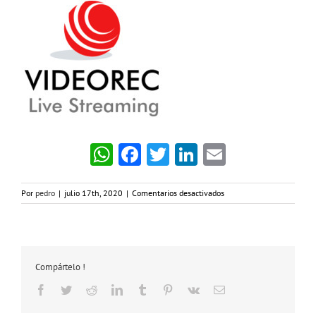
WhatsApp
Facebook
Twitter
LinkedIn
Email
en
Por
pedro
|
julio 17th, 2020
|
Comentarios desactivados
SmallSquareLogoJpg
Compártelo !
Facebook
Twitter
Reddit
LinkedIn
Tumblr
Pinterest
Vk
Correo
electrónico